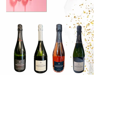
Millésime
Rosé
Extra brut
Brut
2007